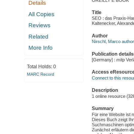
OREILLY E BOOK
Details
Title
All Copies
SEO : das Praxis-Han
Kaltenecker, Alexand
Reviews
Author
Related
Nirschl, Marco author
More Info
Publication details
[Germany] : mitp Verl
Total Holds:
0
Access eResourc
MARC Record
Connect to this resou
Description
1 online resource (328
Summary
Für eine Website ist
Dieses Buch zeigt Ihne
Suchmaschinen optimie
Zunächst erläutern 