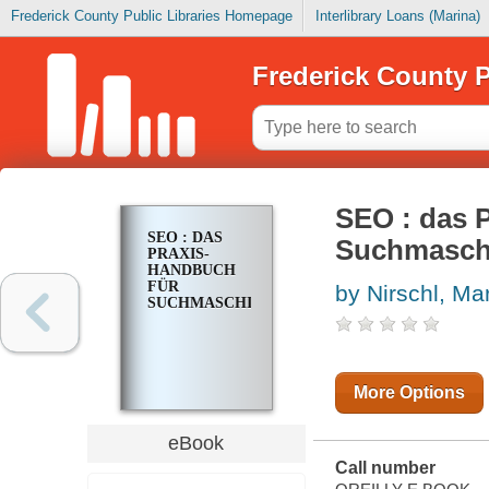
Frederick County Public Libraries Homepage
Interlibrary Loans (Marina)
Frederick County P
SEO : das 
SEO : DAS
Suchmasch
PRAXIS-
HANDBUCH
FÜR
by Nirschl, Ma
SUCHMASCHINENOPTIMIERUNG
More Options
eBook
Call number