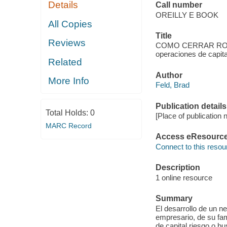
Details
Call number
OREILLY E BOOK
All Copies
Title
Reviews
COMO CERRAR RONDA
operaciones de capita
Related
Author
More Info
Feld, Brad
Publication details
Total Holds:
0
[Place of publicatio
MARC Record
Access eResourc
Connect to this resou
Description
1 online resource
Summary
El desarrollo de un n
empresario, de su fam
de capital riesgo o bu