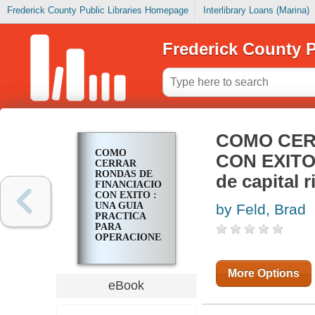
Frederick County Public Libraries Homepage
Interlibrary Loans (Marina)
Frederick County P
COMO CER
COMO
CON EXITO 
CERRAR
RONDAS DE
de capital 
FINANCIACION
CON EXITO :
UNA GUIA
by Feld, Brad
PRACTICA
PARA
OPERACIONES
DE CAPITAL
RIESGO
More Options
eBook