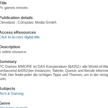
Title
Pc games mmore.
Publication details
Cleveland : Computec Media GmbH.
Access eResources
Click to access digital title.
Description
1 online resource.
Summary
PC Games MMORE ist DAS Kompendium f&#252;r alle World-of-Warc
umfassend &#252;ber Instanzen, Talente, Quests und Berufe informie
Profi, hier findet jeder die richtigen Tipps und Themen, um in der riesi
sein.
Subjects
Tech & Gaming
Genre
Electronic journals