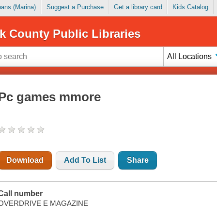
Loans (Marina)
Suggest a Purchase
Get a library card
Kids Catalog
k County Public Libraries
All Locations
Pc games mmore
Download
Add To List
Share
Call number
OVERDRIVE E MAGAZINE