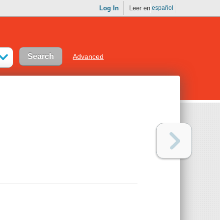
Log In
Leer en
español
Advanced